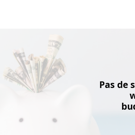
Pas de s
w
bud