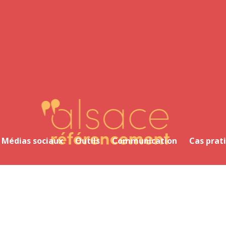
Alsace Référencement Le blog de Première Place
Médias sociaux
Outils
Communication
Cas prat