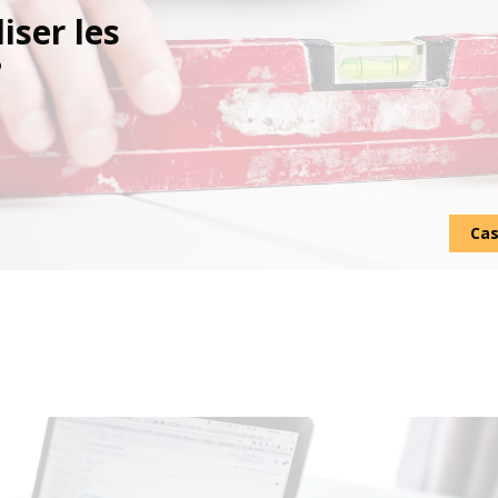
iser les
?
Cas