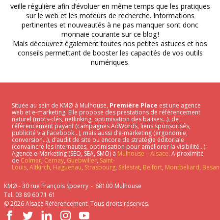
veille régulière afin d’évoluer en même temps que les pratiques
sur le web et les moteurs de recherche. Informations
pertinentes et nouveautés à ne pas manquer sont donc
monnaie courante sur ce blog !
Mais découvrez également toutes nos petites astuces et nos
conseils permettant de booster les capacités de vos outils
numériques.
Située au sein de KMØ à Mulhouse,
Première Place
est une agence
web et e-marketing. Elle propose des prestations de référencement
naturel (mots-clés, netlinking, optimisation des balises…), de
référencement payant (campagnes AdWords, liens sponsorisés,
publicité via Facebook…), mais aussi d’e-marketing (ergonomie,
conversion…), d’audit de site ou encore de stratégie éditoriale
(convaincre les internautes, optimisation pour améliorer la visibilité…).
Agence e-Marketing (SEO, SEA, SMO) à
Mulhouse
–
Alsace
. A proximité
de
Colmar
,
Cernay
,
Guebwiller
,
Saint-
Louis
,
Altkirch
,
Haguenau
,
Strasbourg
,
Sélestat
,
Belfort
,
Montbéliard
,
Besan
KMØ - 30 rue François Spoerry
68100
Mulhouse
Tel. 03 89 60 71 61
© 2026
Alsace Référencement
. Tous droits réservés.