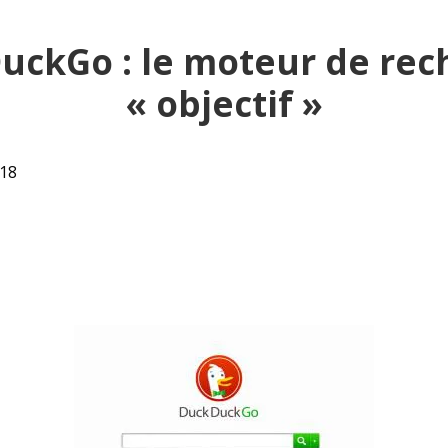
uckGo : le moteur de rec
« objectif »
018