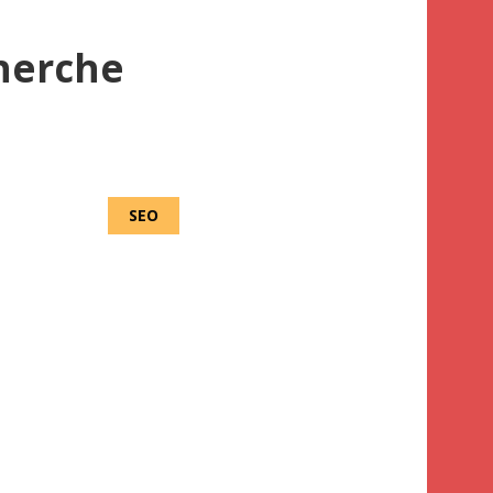
herche
SEO