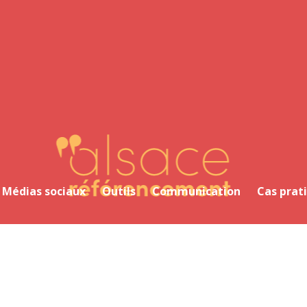
Alsace Référencement Le blog de Première Place
Médias sociaux
Outils
Communication
Cas prat