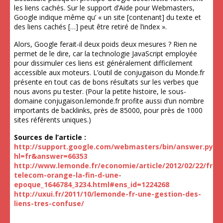
les liens cachés. Sur le support d’Aide pour Webmasters,
Google indique même qu’ « un site [contenant] du texte et
des liens cachés […] peut être retiré de l’index ».
Alors, Google ferait-il deux poids deux mesures ? Rien ne
permet de le dire, car la technologie JavaScript employée
pour dissimuler ces liens est généralement difficilement
accessible aux moteurs. L’outil de conjugaison du Monde.fr
présente en tout cas de bons résultats sur les verbes que
nous avons pu tester. (Pour la petite histoire, le sous-
domaine conjugaison.lemonde.fr profite aussi d’un nombre
importants de backlinks, près de 85000, pour près de 1000
sites référents uniques.)
Sources de l’article :
http://support.google.com/webmasters/bin/answer.py?
hl=fr&answer=66353
http://www.lemonde.fr/economie/article/2012/02/22/fran
telecom-orange-la-fin-d-une-
epoque_1646784_3234.html#ens_id=1224268
http://uxui.fr/2011/10/lemonde-fr-une-gestion-des-
liens-tres-confuse/