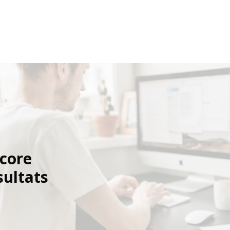
ncore
sultats