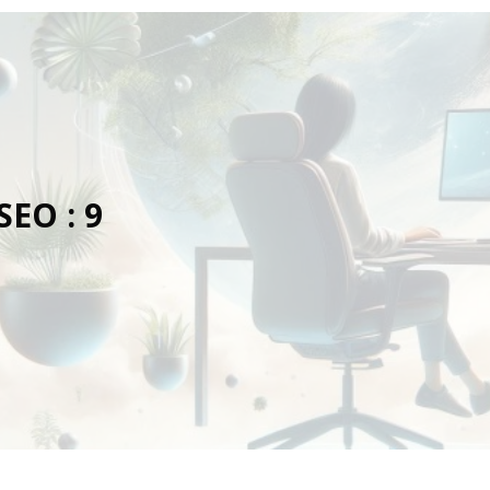
SEO : 9
l généré bien évidemment par IA (Copilot)