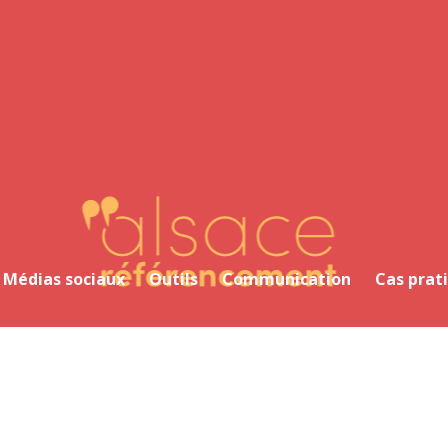
Alsace Référencement Le blog de Première Place
Médias sociaux
Outils
Communication
Cas prat