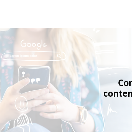
Co
conten