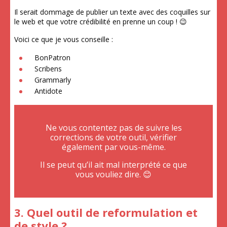
Il serait dommage de publier un texte avec des coquilles sur
le web et que votre crédibilité en prenne un coup ! 😉
Voici ce que je vous conseille :
BonPatron
Scribens
Grammarly
Antidote
Ne vous contentez pas de suivre les
corrections de votre outil, vérifier
également par vous-même.
Il se peut qu’il ait mal interprété ce que
vous vouliez dire. 😊
3. Quel outil de reformulation et
de style ?