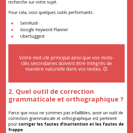
recherche sur votre sujet.
Pour cela, voici quelques outils performants :
SemRush
Google Keyword Planner
UberSuggest
Votre mot-clé principal ainsi que vos mots-
clés secondaires doivent être intégrés de
manière naturelle dans vos textes. 😊
2. Quel outil de correction
grammaticale et orthographique ?
Parce que nous ne sommes pas infaillibles, avoir un outil de
correction grammaticale et orthographique est pertinent
pour
corriger les fautes d’inattention et les fautes de
frappe
.