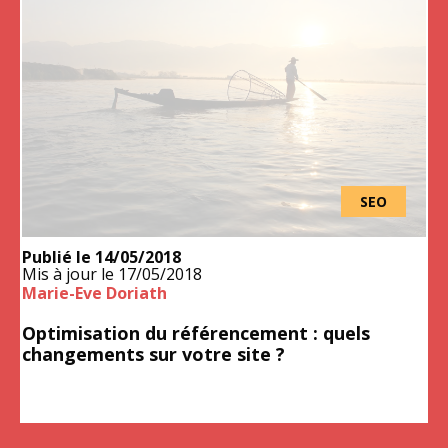
SEO
Publié le
14/05/2018
Faites le point sur votre site : faut-il changer de direction ou cont
Mis à jour le
17/05/2018
Marie-Eve Doriath
Optimisation du référencement : quels
changements sur votre site ?