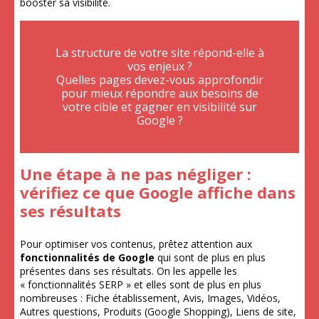
booster sa visibilité.
La structure de votre site répond-elle à
vos enjeux ?
Quelles pages devez-vous approfondir
pour mieux répondre aux besoins de
votre cible et gagner en visibilité sur
Google ?
Une étape à ne pas négliger :
vérifiez ce que Google affiche dans
ses résultats
Pour optimiser vos contenus, prêtez attention aux
fonctionnalités de Google
qui sont de plus en plus
présentes dans ses résultats. On les appelle les
« fonctionnalités SERP » et elles sont de plus en plus
nombreuses : Fiche établissement, Avis, Images, Vidéos,
Autres questions, Produits (Google Shopping), Liens de site,