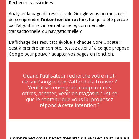
Recherches associées…
Analyser la page de résultats de Google vous permet aussi
de comprendre
l’intention de recherche
qui a été perçue
par l’algorithme : informationnelle, commerciale,
transactionnelle ou navigationnelle ?
L’affichage des résultats évolue à chaque Core Update :
c’est à prendre en compte. Restez attentif à ce que propose
Google pour pouvoir adapter vos pages en fonction.
Quand l’utilisateur recherche votre mot-
clé sur Google, que s’attend-il à trouver ?
Veut-il se renseigner, comparer des
offres, acheter, venir en magasin ? Est-ce
que le contenu que vous lui proposez
répond à cette intention ?
Comprenez-vous l’état d’esprit du SEO et tout l’enjeu