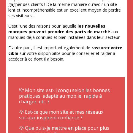
gagner des clients ! De la même manière qu’avoir un site
lent et incompréhensible est un excellent moyen de perdre
ses visiteurs…
C’est l’une des raisons pour laquelle
les nouvelles
marques peuvent prendre des parts de marché
aux
marques déjà connues et bien installées dans leur secteur.
D’autre part, il est important également de
rassurer votre
cible
sur votre disponibilité pour le conseiller et l’aider à
accéder à ce dont il a besoin.
💡 Mon site est-il conçu selon les bonnes
pratiques, adapté au mobile, rapide à
charger, etc. ?
💡 Est-ce que mon site et mes réseaux
sociaux inspirent confiance ?
💡 Que puis-je mettre en place pour plus