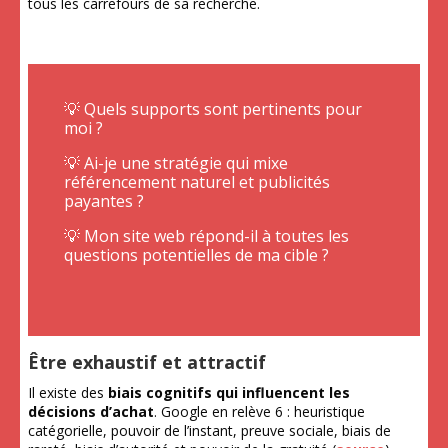
tous les carrefours de sa recherche.
💡 Quels supports sont pertinents pour
moi ?
💡 Ai-je une stratégie qui mixe
référencement naturel et publicités
payantes ?
💡 Mon site web répond-il à toutes les
questions potentielles de ma cible ?
Être exhaustif et attractif
Il existe des
biais cognitifs qui influencent les
décisions d’achat
. Google en relève 6 : heuristique
catégorielle, pouvoir de l’instant, preuve sociale, biais de