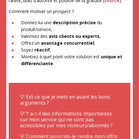
rareté, biais d’autorité et pouvoir de la gratuité (
source
).
Comment motiver un prospect ?
Donnez-lui une
description précise
du
produit/service,
Valorisez des
avis clients ou experts
,
Offrez un
avantage
concurrentiel
,
Soyez
réactif
,
Montrez à quel point votre solution est
unique et
différenciante
.
💡 Est-ce que je mets en avant les bons
arguments ?
💡 Y a-t-il des informations importantes
sur mon service qui ne sont pas
accessibles par mes visiteurs/abonnés ?
💡 Comment pourrais-je rendre mon offre