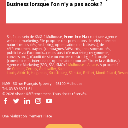
Business lorsque l’on n’y a pas accès ?
Située au sein de KMØ à Mulhouse,
Première Place
est une agence
web et e-marketing. Elle propose des prestations de référencement
naturel (mots-clés, netlinking, optimisation des balises…), de
référencement payant (campagnes AdWords, liens sponsorisés,
publicité via Facebook…), mais aussi d’e-marketing (ergonomie,
conversion…), d’audit de site ou encore de stratégie éditoriale
(convaincre les internautes, optimisation pour améliorer la visibilité…).
Agence e-Marketing (SEO, SEA, SMO) à
Mulhouse
–
Alsace
. A proximité
de
Colmar
,
Cernay
,
Guebwiller
,
Saint-
Louis
,
Altkirch
,
Haguenau
,
Strasbourg
,
Sélestat
,
Belfort
,
Montbéliard
,
Besan
KMØ - 30 rue François Spoerry
68100
Mulhouse
Tel. 03 89 60 71 61
© 2026
Alsace Référencement
. Tous droits réservés.
Facebook
Twitter
LinkedIn
Instagram
YouTube
Une réalisation
Première Place