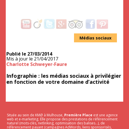
Médias sociaux
Publié le
27/03/2014
Mis à jour le
21/04/2017
Charlotte Schweyer-Faure
Infographie : les médias sociaux à privilégier
en fonction de votre domaine d’activité
Située au sein de KMØ à Mulhouse,
Première Place
est une agence
web et e-marketing. Elle propose des prestations de référencement
naturel (mots-clés, netlinking, optimisation des balises…), de
référencement payant (campagnes AdWords, liens sponsorisés,