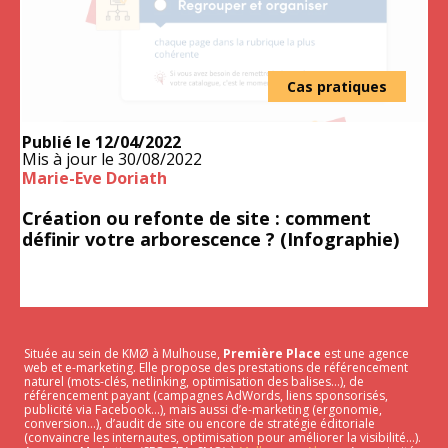
Cas pratiques
Publié le
12/04/2022
Mis à jour le
30/08/2022
Marie-Eve Doriath
Création ou refonte de site : comment
définir votre arborescence ? (Infographie)
Située au sein de KMØ à Mulhouse,
Première Place
est une agence
web et e-marketing. Elle propose des prestations de référencement
naturel (mots-clés, netlinking, optimisation des balises…), de
référencement payant (campagnes AdWords, liens sponsorisés,
publicité via Facebook…), mais aussi d’e-marketing (ergonomie,
conversion…), d’audit de site ou encore de stratégie éditoriale
(convaincre les internautes, optimisation pour améliorer la visibilité…).