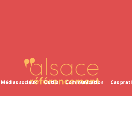
Alsace Référencement Le blog de Première Place
Médias sociaux
Outils
Communication
Cas prat