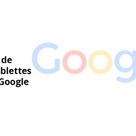
 de
ablettes
e aide les webmasters à la création de sites web de qualité
 Google