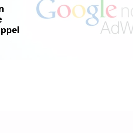
n
e
appel