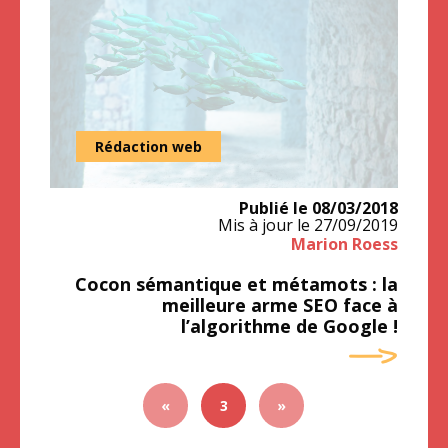
un bon métamot regroupe généralement des lexies très liées e
Rédaction web
Publié le
08/03/2018
Mis à jour le
27/09/2019
Marion Roess
Cocon sémantique et métamots : la
meilleure arme SEO face à
l’algorithme de Google !
«
3
»