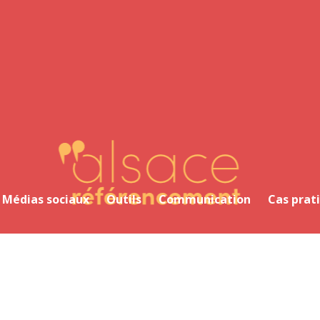
Alsace Référencement Le blog de Première Place
Médias sociaux
Outils
Communication
Cas prat