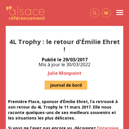
Alsace Référencement Le blog de Première Place
Men
Contactez-
4L Trophy : le retour d’Émilie Ehret
!
Publié le
29/03/2017
Mis à jour le
30/03/2022
Auteur
Julie Monpoint
Journal de bord
Première Place, sponsor d’Émilie Ehret, l’a retrouvé à
son retour du 4L Trophy le 11 mars 2017. Elle nous
raconte quelques-uns de ses meilleurs souvenirs et
les situations les plus délicates.
Si vous ne l’avez pas encore
vu, d
écouvrez
l’interview