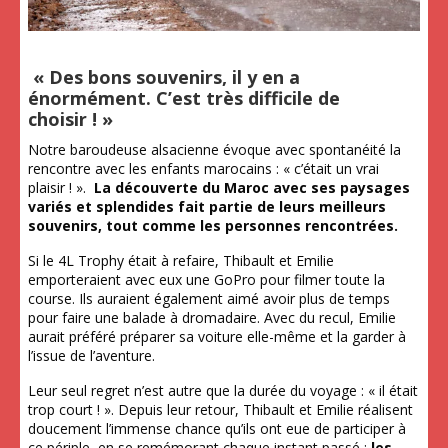
« Des bons souvenirs, il y en a
énormément. C’est très difficile de
choisir ! »
Notre baroudeuse alsacienne évoque avec spontanéité la
rencontre avec les enfants marocains : « c’était un vrai
plaisir ! ».
La découverte du Maroc avec ses paysages
variés et splendides fait partie de leurs meilleurs
souvenirs, tout comme les personnes rencontrées.
Si le 4L Trophy était à refaire, Thibault et Emilie
emporteraient avec eux une GoPro pour filmer toute la
course. Ils auraient également aimé avoir plus de temps
pour faire une balade à dromadaire. Avec du recul, Emilie
aurait préféré préparer sa voiture elle-même et la garder à
l’issue de l’aventure.
Leur seul regret n’est autre que la durée du voyage : « il était
trop court ! ». Depuis leur retour, Thibault et Emilie réalisent
doucement l’immense chance qu’ils ont eue de participer à
ce périple, en se remémorant chaque instant passé :
les