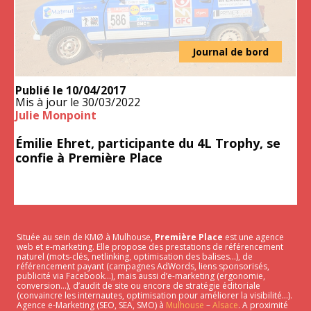
Journal de bord
Publié le
10/04/2017
Mis à jour le
30/03/2022
Julie Monpoint
Émilie Ehret, participante du 4L Trophy, se
confie à Première Place
Située au sein de KMØ à Mulhouse,
Première Place
est une agence
web et e-marketing. Elle propose des prestations de référencement
naturel (mots-clés, netlinking, optimisation des balises…), de
référencement payant (campagnes AdWords, liens sponsorisés,
publicité via Facebook…), mais aussi d’e-marketing (ergonomie,
conversion…), d’audit de site ou encore de stratégie éditoriale
(convaincre les internautes, optimisation pour améliorer la visibilité…).
Agence e-Marketing (SEO, SEA, SMO) à
Mulhouse
–
Alsace
. A proximité