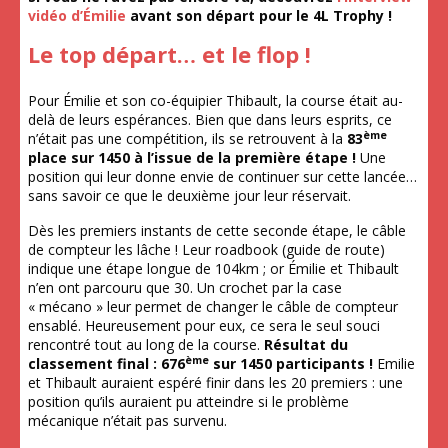
vidéo d’Émilie
avant son départ pour le 4L Trophy !
Le top départ… et le flop !
Pour Émilie et son co-équipier Thibault, la course était au-
delà de leurs espérances. Bien que dans leurs esprits, ce
ème
n’était pas une compétition, ils se retrouvent à la
83
place sur 1450 à l’issue de la première étape !
Une
position qui leur donne envie de continuer sur cette lancée…
sans savoir ce que le deuxième jour leur réservait.
Dès les premiers instants de cette seconde étape, le câble
de compteur les lâche ! Leur roadbook (guide de route)
indique une étape longue de 104km ; or Émilie et Thibault
n’en ont parcouru que 30. Un crochet par la case
« mécano » leur permet de changer le câble de compteur
ensablé. Heureusement pour eux, ce sera le seul souci
rencontré tout au long de la course.
Résultat du
ème
classement final : 676
sur 1450 participants !
Emilie
et Thibault auraient espéré finir dans les 20 premiers : une
position qu’ils auraient pu atteindre si le problème
mécanique n’était pas survenu.