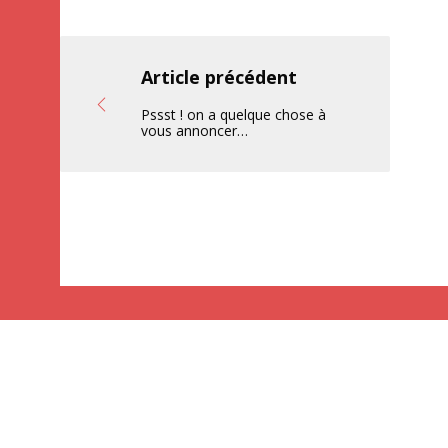
Article précédent
Pssst ! on a quelque chose à
vous annoncer…
Contact
Mentions légales
Plan du site
KMØ - 30 rue François Spoerry
68100
Mulhouse
Tel. 03 89 60 71 
© 2026
Alsace Référencement
. Tous droits réservés.
Facebook
Twitter
LinkedIn
Instagram
YouTube