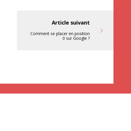
Article suivant
Comment se placer en position
0 sur Google ?
remière Place
est une agence web et e-marketing. Elle propose des
(mots-clés, netlinking, optimisation des balises…), de référencement
ns sponsorisés, publicité via Facebook…), mais aussi d’e-marketing
de site ou encore de stratégie éditoriale (convaincre les internautes,
sibilité…). Agence e-Marketing (SEO, SEA, SMO) à
Mulhouse
–
Alsace
. A
proximité de
Colmar
,
Cernay
,
Guebwiller
,
Saint-
irch
,
Haguenau
,
Strasbourg
,
Sélestat
,
Belfort
,
Montbéliard
,
Besançon
.